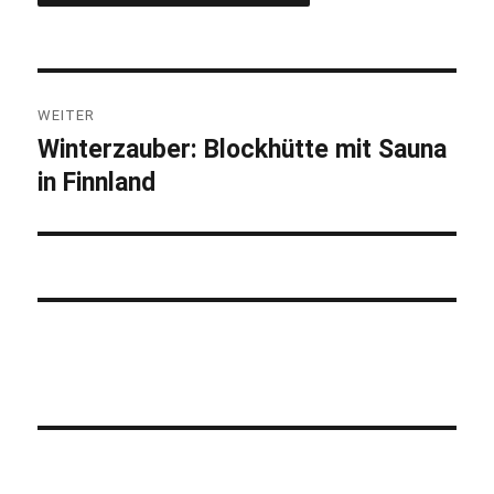
Beitragsnavigation
WEITER
Winterzauber: Blockhütte mit Sauna
Nächster
in Finnland
Beitrag: