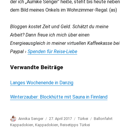
der ich „Aumike Senger“ heiße, steht bis heute neben
dem Bild meines Onkels im Wohnzimmer-Regal. (as)
Bloggen kostet Zeit und Geld. Schätzt du meine
Arbeit? Dann freue ich mich über einen
Energieausgleich in meiner virtuellen Kaffeekasse bei
Paypal ›
Spenden für Reise-Liebe
Verwandte Beiträge
Langes Wochenende in Danzig
Winterzauber: Blockhütte mit Sauna in Finnland
Autor
Annika Senger
Veröffentlicht
27. April 2017
Kategorien
Türkei
Schlagwörter
Ballonfahrt
am
Kappadokien
,
Kappadokien
,
Reisetipps Türkei