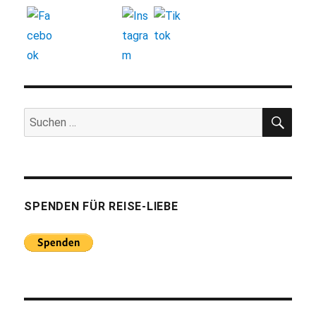
SUC
Suchen
nach:
SPENDEN FÜR REISE-LIEBE