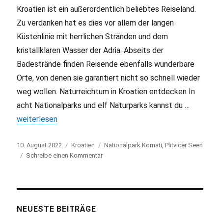
Kroatien ist ein außerordentlich beliebtes Reiseland.
Zu verdanken hat es dies vor allem der langen
Küstenlinie mit herrlichen Stränden und dem
kristallklaren Wasser der Adria. Abseits der
Badestrände finden Reisende ebenfalls wunderbare
Orte, von denen sie garantiert nicht so schnell wieder
weg wollen. Naturreichtum in Kroatien entdecken In
acht Nationalparks und elf Naturparks kannst du …
„Kroatien – ein Land voller Naturparadiese“
weiterlesen
Veröffentlicht
10. August 2022
Kategorien
Kroatien
Schlagwörter
Nationalpark Kornati
,
Plitvicer Seen
am
Schreibe einen Kommentar
zu
Kroatien
–
ein
Land
voller
NEUESTE BEITRÄGE
Naturparadiese