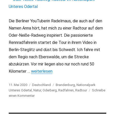
Die Berliner YouTuberin Radelmaus, die auch auf den
Namen Anna hört, hat mich zu einer Radtour auf dem
Oder-Neiße-Radweg inspiriert. Die passionierte
Rennradfahrerin startet die Tour in ihrem Video in
Berlin-Steglitz und düst bis Schwedt. Ich fahre mit
dem Regio nach Eberswalde, um die Strecke
abzukürzen. Vor mir liegen also nur noch rund 50
Kilometer …
„Oder-Neiße-Radweg: Radtour im Nationalpark
weiterlesen
Veröffentlicht
11. Mai 2020
Kategorien
Deutschland
Schlagwörter
Brandenburg
,
Nationalpark
am
Unteres Odertal
,
Natur
,
Oderberg
,
Radfahren
,
Radtour
Schreibe
einen Kommentar
zu
Oder-
Neiße-
Radweg: