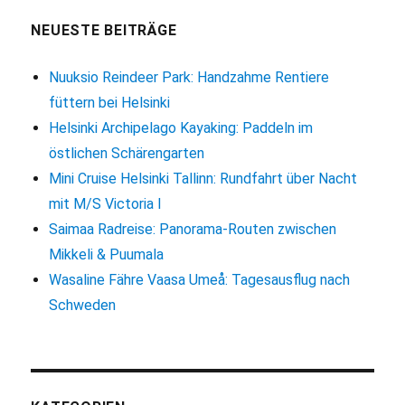
Radtour
im
NEUESTE BEITRÄGE
Nationalpark
Unteres
Nuuksio Reindeer Park: Handzahme Rentiere
Odertal
füttern bei Helsinki
Helsinki Archipelago Kayaking: Paddeln im
östlichen Schärengarten
Mini Cruise Helsinki Tallinn: Rundfahrt über Nacht
mit M/S Victoria I
Saimaa Radreise: Panorama-Routen zwischen
Mikkeli & Puumala
Wasaline Fähre Vaasa Umeå: Tagesausflug nach
Schweden