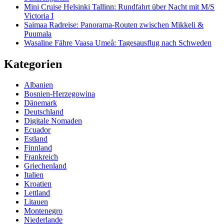
Mini Cruise Helsinki Tallinn: Rundfahrt über Nacht mit M/S
Victoria I
Saimaa Radreise: Panorama-Routen zwischen Mikkeli &
Puumala
Wasaline Fähre Vaasa Umeå: Tagesausflug nach Schweden
Kategorien
Albanien
Bosnien-Herzegowina
Dänemark
Deutschland
Digitale Nomaden
Ecuador
Estland
Finnland
Frankreich
Griechenland
Italien
Kroatien
Lettland
Litauen
Montenegro
Niederlande