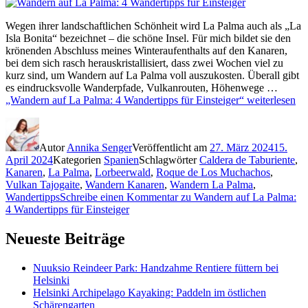
Wegen ihrer landschaftlichen Schönheit wird La Palma auch als „La
Isla Bonita“ bezeichnet – die schöne Insel. Für mich bildet sie den
krönenden Abschluss meines Winteraufenthalts auf den Kanaren,
bei dem sich rasch herauskristallisiert, dass zwei Wochen viel zu
kurz sind, um Wandern auf La Palma voll auszukosten. Überall gibt
es eindrucksvolle Wanderpfade, Vulkanrouten, Höhenwege …
„Wandern auf La Palma: 4 Wandertipps für Einsteiger“
weiterlesen
Autor
Annika Senger
Veröffentlicht am
27. März 2024
15.
April 2024
Kategorien
Spanien
Schlagwörter
Caldera de Taburiente
,
Kanaren
,
La Palma
,
Lorbeerwald
,
Roque de Los Muchachos
,
Vulkan Tajogaite
,
Wandern Kanaren
,
Wandern La Palma
,
Wandertipps
Schreibe einen Kommentar
zu Wandern auf La Palma:
4 Wandertipps für Einsteiger
Neueste Beiträge
Nuuksio Reindeer Park: Handzahme Rentiere füttern bei
Helsinki
Helsinki Archipelago Kayaking: Paddeln im östlichen
Schärengarten