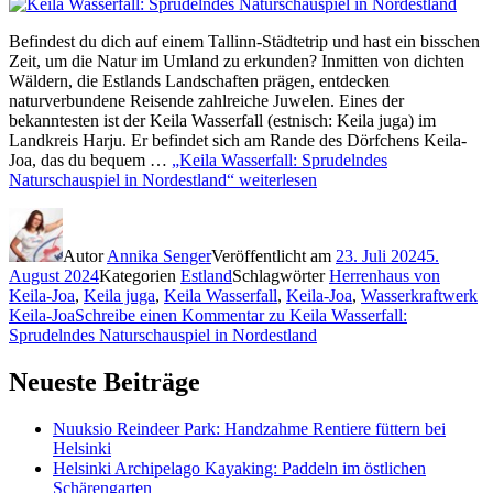
Befindest du dich auf einem Tallinn-Städtetrip und hast ein bisschen
Zeit, um die Natur im Umland zu erkunden? Inmitten von dichten
Wäldern, die Estlands Landschaften prägen, entdecken
naturverbundene Reisende zahlreiche Juwelen. Eines der
bekanntesten ist der Keila Wasserfall (estnisch: Keila juga) im
Landkreis Harju. Er befindet sich am Rande des Dörfchens Keila-
Joa, das du bequem …
„Keila Wasserfall: Sprudelndes
Naturschauspiel in Nordestland“
weiterlesen
Autor
Annika Senger
Veröffentlicht am
23. Juli 2024
5.
August 2024
Kategorien
Estland
Schlagwörter
Herrenhaus von
Keila-Joa
,
Keila juga
,
Keila Wasserfall
,
Keila-Joa
,
Wasserkraftwerk
Keila-Joa
Schreibe einen Kommentar
zu Keila Wasserfall:
Sprudelndes Naturschauspiel in Nordestland
Neueste Beiträge
Nuuksio Reindeer Park: Handzahme Rentiere füttern bei
Helsinki
Helsinki Archipelago Kayaking: Paddeln im östlichen
Schärengarten