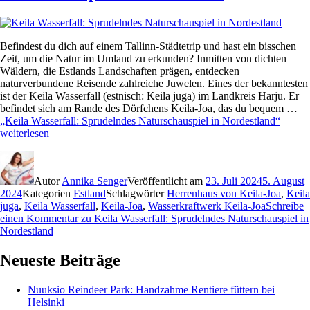
Befindest du dich auf einem Tallinn-Städtetrip und hast ein bisschen
Zeit, um die Natur im Umland zu erkunden? Inmitten von dichten
Wäldern, die Estlands Landschaften prägen, entdecken
naturverbundene Reisende zahlreiche Juwelen. Eines der bekanntesten
ist der Keila Wasserfall (estnisch: Keila juga) im Landkreis Harju. Er
befindet sich am Rande des Dörfchens Keila-Joa, das du bequem …
„Keila Wasserfall: Sprudelndes Naturschauspiel in Nordestland“
weiterlesen
Autor
Annika Senger
Veröffentlicht am
23. Juli 2024
5. August
2024
Kategorien
Estland
Schlagwörter
Herrenhaus von Keila-Joa
,
Keila
juga
,
Keila Wasserfall
,
Keila-Joa
,
Wasserkraftwerk Keila-Joa
Schreibe
einen Kommentar
zu Keila Wasserfall: Sprudelndes Naturschauspiel in
Nordestland
Neueste Beiträge
Nuuksio Reindeer Park: Handzahme Rentiere füttern bei
Helsinki