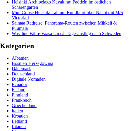
Helsinki Archipelago Kayaking: Paddeln im östlichen
Schärengarten
Mini Cruise Helsinki Tallinn: Rundfahrt über Nacht mit M/S
Victoria I
Saimaa Radreise: Panorama-Routen zwischen Mikkeli &
Puumala
Wasaline Fähre Vaasa Umeå: Tagesausflug nach Schweden
Kategorien
Albanien
Bosnien-Herzegowina
Dänemark
Deutschland
Digitale Nomaden
Ecuador
Estland
Finnland
Frankreich
Griechenland
Italien
Kroatien
Lettland
Litauen