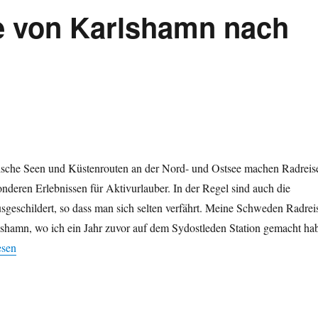
 von Karlshamn nach
ische Seen und Küstenrouten an der Nord- und Ostsee machen Radreis
deren Erlebnissen für Aktivurlauber. In der Regel sind auch die
usgeschildert, so dass man sich selten verfährt. Meine Schweden Radrei
lshamn, wo ich ein Jahr zuvor auf dem Sydostleden Station gemacht ha
den Radreise von Karlshamn nach Oskarshamn“
esen