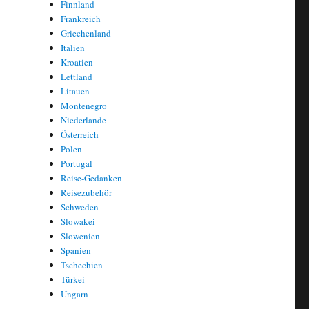
Finnland
Frankreich
Griechenland
Italien
Kroatien
Lettland
Litauen
Montenegro
Niederlande
Österreich
Polen
Portugal
Reise-Gedanken
Reisezubehör
Schweden
Slowakei
Slowenien
Spanien
Tschechien
Türkei
Ungarn