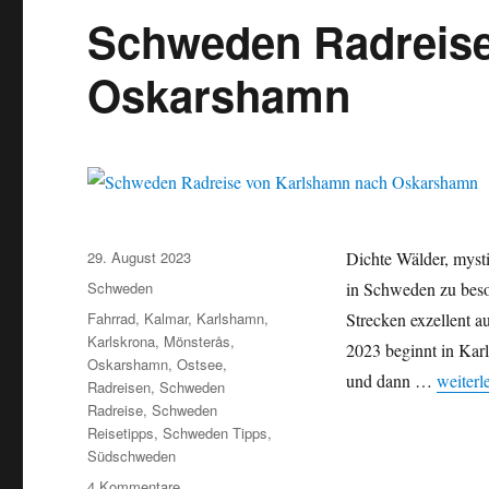
Schweden Radreise
Oskarshamn
Veröffentlicht
29. August 2023
Dichte Wälder, myst
am
Kategorien
Schweden
in Schweden zu beson
Schlagwörter
Fahrrad
,
Kalmar
,
Karlshamn
,
Strecken exzellent a
Karlskrona
,
Mönsterås
,
2023 beginnt in Kar
Oskarshamn
,
Ostsee
,
und dann …
„Schwe
weiterl
Radreisen
,
Schweden
Radreise
,
Schweden
Reisetipps
,
Schweden Tipps
,
Südschweden
4 Kommentare
zu