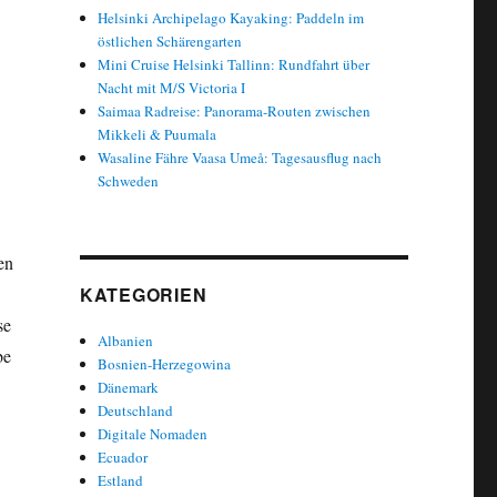
Helsinki Archipelago Kayaking: Paddeln im
östlichen Schärengarten
Mini Cruise Helsinki Tallinn: Rundfahrt über
Nacht mit M/S Victoria I
Saimaa Radreise: Panorama-Routen zwischen
Mikkeli & Puumala
Wasaline Fähre Vaasa Umeå: Tagesausflug nach
Schweden
en
KATEGORIEN
se
Albanien
be
Bosnien-Herzegowina
Dänemark
Deutschland
Digitale Nomaden
Ecuador
Estland