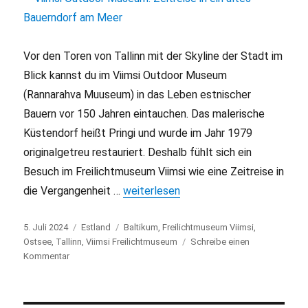
Vor den Toren von Tallinn mit der Skyline der Stadt im
Blick kannst du im Viimsi Outdoor Museum
(Rannarahva Muuseum) in das Leben estnischer
Bauern vor 150 Jahren eintauchen. Das malerische
Küstendorf heißt Pringi und wurde im Jahr 1979
originalgetreu restauriert. Deshalb fühlt sich ein
Besuch im Freilichtmuseum Viimsi wie eine Zeitreise in
die Vergangenheit …
„Viimsi Outdoor Museum: Zeitreise in 
weiterlesen
Veröffentlicht
5. Juli 2024
Kategorien
Estland
Schlagwörter
Baltikum
,
Freilichtmuseum Viimsi
,
am
Ostsee
,
Tallinn
,
Viimsi Freilichtmuseum
Schreibe einen
Kommentar
zu
Viimsi
Outdoor
Museum: