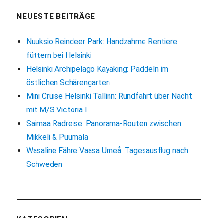
Zeitreise
in
NEUESTE BEITRÄGE
ein
altes
Nuuksio Reindeer Park: Handzahme Rentiere
Bauerndorf
füttern bei Helsinki
am
Meer
Helsinki Archipelago Kayaking: Paddeln im
östlichen Schärengarten
Mini Cruise Helsinki Tallinn: Rundfahrt über Nacht
mit M/S Victoria I
Saimaa Radreise: Panorama-Routen zwischen
Mikkeli & Puumala
Wasaline Fähre Vaasa Umeå: Tagesausflug nach
Schweden