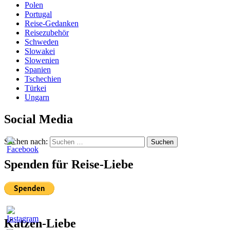
Polen
Portugal
Reise-Gedanken
Reisezubehör
Schweden
Slowakei
Slowenien
Spanien
Tschechien
Türkei
Ungarn
Social Media
Suchen nach:
Suchen
Spenden für Reise-Liebe
Katzen-Liebe