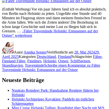
(Enthält Werbung) Vor ein paar Jahren fand ich es absolut praktisch,
von Berlin nach Helsinki zu jetten. Ungefähr eine Stunde und 40
Minuten im Flugzeug sitzen und dann meinem finnischen Freund in
die Arme fallen. Wie sich die Zeiten ändern! Die Beziehung ist
schon lange Geschichte und meine Lust zu fliegen hält sich in
Grenzen. …
„Fähre Travemünde Helsinki: Entspannen auf der
Ostsee“
weiterlesen
Autor
Annika Senger
Veröffentlicht am
28. Mai 2024
29.
April 2025
Kategorien
Deutschland
,
Finnland
Schlagwörter
Fähre
,
Finnland Fähre
,
Finnlines
,
Helsinki
,
Ostsee
,
Schiffsreisen
,
Skandinavien
,
Travemünde
Schreibe einen Kommentar
zu Fähre
Travemünde Helsinki: Entspannen auf der Ostsee
Neueste Beiträge
Nuuksio Reindeer Park: Handzahme Rentiere füttern bei
Helsinki
Helsinki Archipelago Kayaking: Paddeln im östlichen
Schärengarten
Mini Cruise Helsinki Tallinn: Rundfahrt über Nacht mit M/S