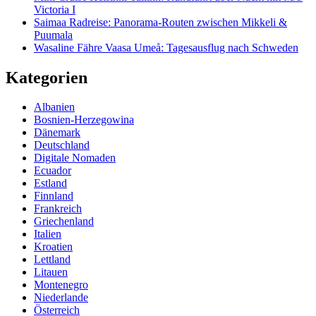
Victoria I
Saimaa Radreise: Panorama-Routen zwischen Mikkeli &
Puumala
Wasaline Fähre Vaasa Umeå: Tagesausflug nach Schweden
Kategorien
Albanien
Bosnien-Herzegowina
Dänemark
Deutschland
Digitale Nomaden
Ecuador
Estland
Finnland
Frankreich
Griechenland
Italien
Kroatien
Lettland
Litauen
Montenegro
Niederlande
Österreich