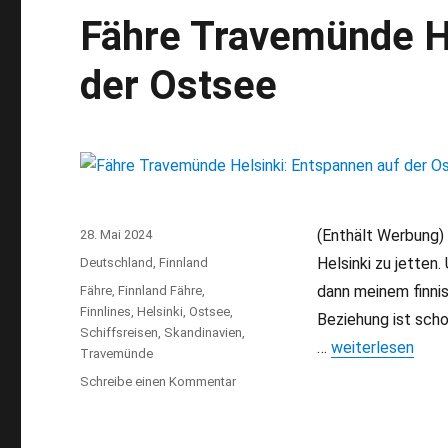
Fähre Travemünde He
der Ostsee
(Enthält Werbung) 
Veröffentlicht
28. Mai 2024
am
Helsinki zu jetten
Kategorien
Deutschland
,
Finnland
dann meinem finnis
Schlagwörter
Fähre
,
Finnland Fähre
,
Finnlines
,
Helsinki
,
Ostsee
,
Beziehung ist scho
Schiffsreisen
,
Skandinavien
,
…
„Fähre Travemün
weiterlesen
Travemünde
Schreibe einen Kommentar
zu
Fähre
Travemünde
Helsinki: