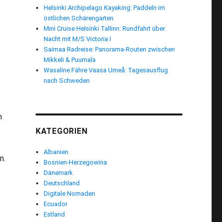
Helsinki Archipelago Kayaking: Paddeln im
östlichen Schärengarten
Mini Cruise Helsinki Tallinn: Rundfahrt über
Nacht mit M/S Victoria I
Saimaa Radreise: Panorama-Routen zwischen
Mikkeli & Puumala
Wasaline Fähre Vaasa Umeå: Tagesausflug
nach Schweden
h
KATEGORIEN
Albanien
n.
Bosnien-Herzegowina
Dänemark
Deutschland
Digitale Nomaden
Ecuador
Estland