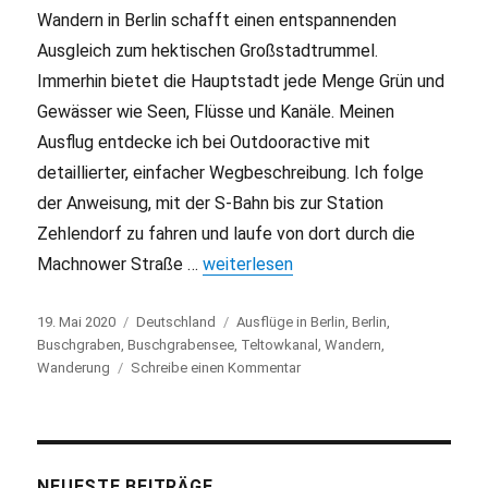
Wandern in Berlin schafft einen entspannenden
Ausgleich zum hektischen Großstadtrummel.
Immerhin bietet die Hauptstadt jede Menge Grün und
Gewässer wie Seen, Flüsse und Kanäle. Meinen
Ausflug entdecke ich bei Outdooractive mit
detaillierter, einfacher Wegbeschreibung. Ich folge
der Anweisung, mit der S-Bahn bis zur Station
Zehlendorf zu fahren und laufe von dort durch die
Machnower Straße …
„Wandern in Berlin an der südlichen S
weiterlesen
Veröffentlicht
19. Mai 2020
Kategorien
Deutschland
Schlagwörter
Ausflüge in Berlin
,
Berlin
,
am
Buschgraben
,
Buschgrabensee
,
Teltowkanal
,
Wandern
,
Wanderung
Schreibe einen Kommentar
zu
Wandern
in
Berlin
an
der
NEUESTE BEITRÄGE