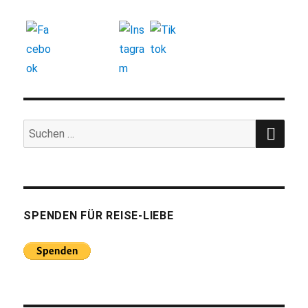
SUC
Suchen
nach:
SPENDEN FÜR REISE-LIEBE