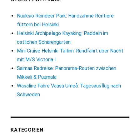
südlichen
Stadtgrenze
Nuuksio Reindeer Park: Handzahme Rentiere
füttern bei Helsinki
Helsinki Archipelago Kayaking: Paddeln im
östlichen Schärengarten
Mini Cruise Helsinki Tallinn: Rundfahrt über Nacht
mit M/S Victoria I
Saimaa Radreise: Panorama-Routen zwischen
Mikkeli & Puumala
Wasaline Fähre Vaasa Umeå: Tagesausflug nach
Schweden
KATEGORIEN