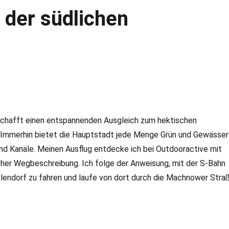
 der südlichen
 schafft einen entspannenden Ausgleich zum hektischen
Immerhin bietet die Hauptstadt jede Menge Grün und Gewässer
nd Kanäle. Meinen Ausflug entdecke ich bei Outdooractive mit
facher Wegbeschreibung. Ich folge der Anweisung, mit der S-Bahn
hlendorf zu fahren und laufe von dort durch die Machnower Stra
in an der südlichen Stadtgrenze“