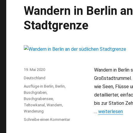
Wandern in Berlin an
Stadtgrenze
Wandern in Berlin
Veröffentlicht
19. Mai 2020
am
Großstadtrummel. 
Kategorien
Deutschland
wie Seen, Flüsse u
Schlagwörter
Ausflüge in Berlin
,
Berlin
,
Buschgraben
,
detaillierter, ein
Buschgrabensee
,
bis zur Station Ze
Teltowkanal
,
Wandern
,
…
„Wandern in Berl
weiterlesen
Wanderung
Schreibe einen Kommentar
zu
Wandern
in