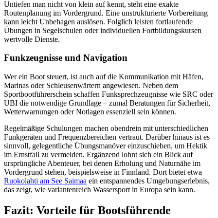
Untiefen man nicht von klein auf kennt, steht eine exakte
Routenplanung im Vordergrund. Eine unstrukturierte Vorbereitung
kann leicht Unbehagen auslösen. Folglich leisten fortlaufende
Übungen in Segelschulen oder individuellen Fortbildungskursen
wertvolle Dienste.
Funkzeugnisse und Navigation
Wer ein Boot steuert, ist auch auf die Kommunikation mit Häfen,
Marinas oder Schleusenwärtern angewiesen. Neben dem
Sportbootführerschein schaffen Funksprechzeugnisse wie SRC oder
UBI die notwendige Grundlage – zumal Beratungen für Sicherheit,
Wetterwarnungen oder Notlagen essenziell sein können.
Regelmäßige Schulungen machen obendrein mit unterschiedlichen
Funkgeräten und Frequenzbereichen vertraut. Darüber hinaus ist es
sinnvoll, gelegentliche Übungsmanöver einzuschieben, um Hektik
im Ernstfall zu vermeiden. Ergänzend lohnt sich ein Blick auf
ursprüngliche Abenteuer, bei denen Erholung und Naturnähe im
Vordergrund stehen, beispielsweise in Finnland. Dort bietet etwa
Ruokolahti am See Saimaa
ein entspannendes Umgebungserlebnis,
das zeigt, wie variantenreich Wassersport in Europa sein kann.
Fazit: Vorteile für Bootsführende