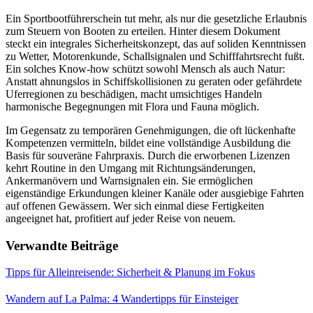
Ein Sportbootführerschein tut mehr, als nur die gesetzliche Erlaubnis
zum Steuern von Booten zu erteilen. Hinter diesem Dokument
steckt ein integrales Sicherheitskonzept, das auf soliden Kenntnissen
zu Wetter, Motorenkunde, Schallsignalen und Schifffahrtsrecht fußt.
Ein solches Know-how schützt sowohl Mensch als auch Natur:
Anstatt ahnungslos in Schiffskollisionen zu geraten oder gefährdete
Uferregionen zu beschädigen, macht umsichtiges Handeln
harmonische Begegnungen mit Flora und Fauna möglich.
Im Gegensatz zu temporären Genehmigungen, die oft lückenhafte
Kompetenzen vermitteln, bildet eine vollständige Ausbildung die
Basis für souveräne Fahrpraxis. Durch die erworbenen Lizenzen
kehrt Routine in den Umgang mit Richtungsänderungen,
Ankermanövern und Warnsignalen ein. Sie ermöglichen
eigenständige Erkundungen kleiner Kanäle oder ausgiebige Fahrten
auf offenen Gewässern. Wer sich einmal diese Fertigkeiten
angeeignet hat, profitiert auf jeder Reise von neuem.
Verwandte Beiträge
Tipps für Alleinreisende: Sicherheit & Planung im Fokus
Wandern auf La Palma: 4 Wandertipps für Einsteiger