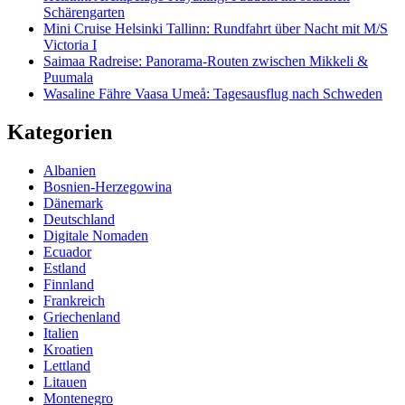
Schärengarten
Mini Cruise Helsinki Tallinn: Rundfahrt über Nacht mit M/S
Victoria I
Saimaa Radreise: Panorama-Routen zwischen Mikkeli &
Puumala
Wasaline Fähre Vaasa Umeå: Tagesausflug nach Schweden
Kategorien
Albanien
Bosnien-Herzegowina
Dänemark
Deutschland
Digitale Nomaden
Ecuador
Estland
Finnland
Frankreich
Griechenland
Italien
Kroatien
Lettland
Litauen
Montenegro