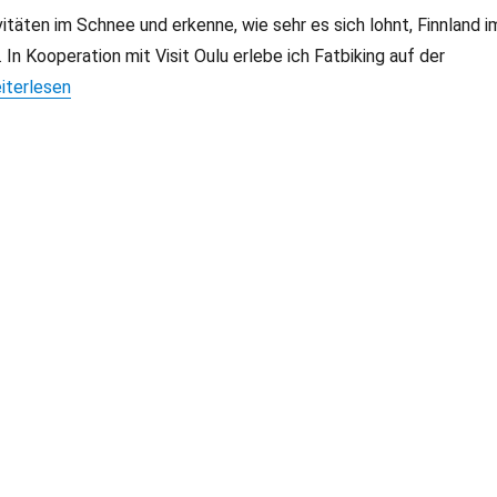
itäten im Schnee und erkenne, wie sehr es sich lohnt, Finnland i
 In Kooperation mit Visit Oulu erlebe ich Fatbiking auf der
ulu Outdoor: Beste Reisetipps für Winter-Aktivitäten“
iterlesen