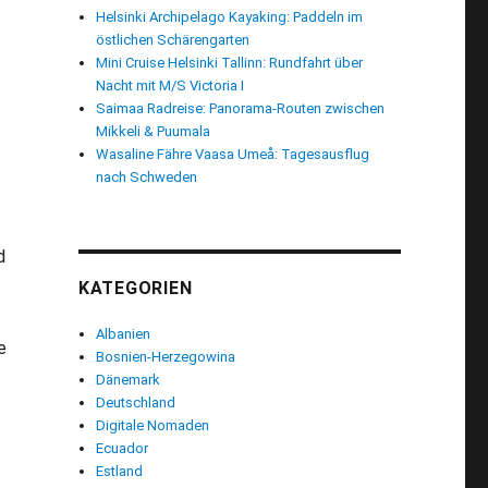
Helsinki Archipelago Kayaking: Paddeln im
östlichen Schärengarten
Mini Cruise Helsinki Tallinn: Rundfahrt über
Nacht mit M/S Victoria I
Saimaa Radreise: Panorama-Routen zwischen
Mikkeli & Puumala
Wasaline Fähre Vaasa Umeå: Tagesausflug
nach Schweden
d
KATEGORIEN
Albanien
e
Bosnien-Herzegowina
n in Finnland: Abenteuerlicher Waldweg in Strömfors“
Dänemark
Deutschland
Digitale Nomaden
Ecuador
Estland