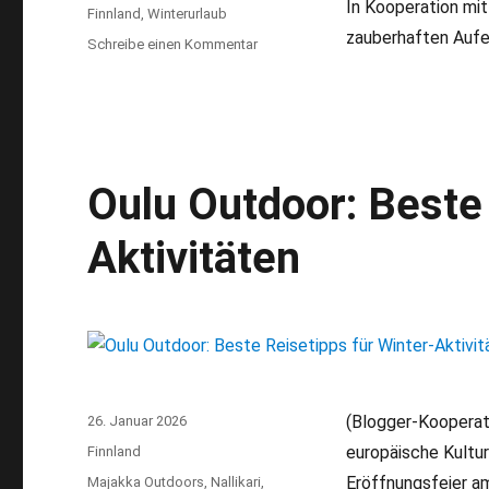
In Kooperation mi
Finnland
,
Winterurlaub
zauberhaften Aufe
Schreibe einen Kommentar
zu
Santalahti
Resort:
Top
Winterurlaub
in
Kotka
Oulu Outdoor: Beste 
in
Finnland
Aktivitäten
(Blogger-Kooperat
Veröffentlicht
26. Januar 2026
am
europäische Kultu
Kategorien
Finnland
Eröffnungsfeier am
Schlagwörter
Majakka Outdoors
,
Nallikari
,