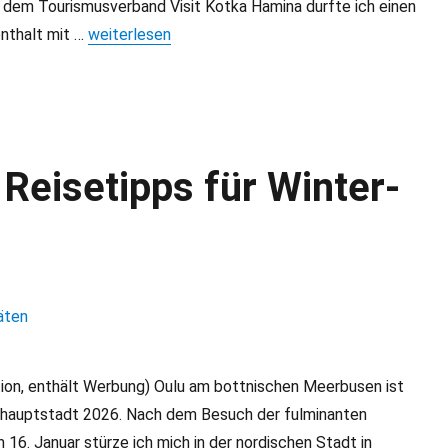
t dem Tourismusverband Visit Kotka Hamina durfte ich einen
nthalt mit …
„Santalahti Resort: Top Winterurlaub in Kotka in Fin
weiterlesen
Reisetipps für Winter-
ion, enthält Werbung) Oulu am bottnischen Meerbusen ist
rhauptstadt 2026. Nach dem Besuch der fulminanten
 16. Januar stürze ich mich in der nordischen Stadt in