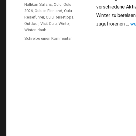
Nallikari Safaris
,
Oulu
,
Oulu
verschiedene Aktiv
2026
,
Oulu in Finnland
,
Oulu
Winter zu bereisen.
Reiseführer
,
Oulu Reisetipps
,
zugefrorenen …
„O
we
Outdoor
,
Visit Oulu
,
Winter
,
Winterurlaub
Schreibe einen Kommentar
zu
Oulu
Outdoor:
Beste
Reisetipps
für
Winter-
Aktivitäten