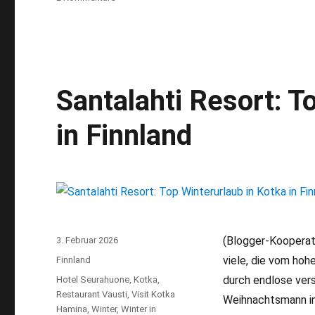
Winterwandern
in
Finnland:
Abenteuerlicher
Waldweg
in
Santalahti Resort: T
Strömfors
in Finnland
(Blogger-Kooperati
Veröffentlicht
3. Februar 2026
am
viele, die vom hoh
Kategorien
Finnland
durch endlose vers
Schlagwörter
Hotel Seurahuone
,
Kotka
,
Restaurant Vausti
,
Visit Kotka
Weihnachtsmann in
Hamina
,
Winter
,
Winter in