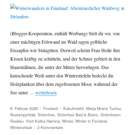
(Blogger-Kooperation, enthält Werbung) Stell dir vor, von
einer mächtigen Felswand im Wald ragen gelbliche
Eiszapfen wie Stalagtiten. Derweil scheint Frau Holle ihre
Kissen kräftig zu schütteln, und der Schnee gefriert in den
Haarsträhnen, die unter der Mütze hervorlugen. Das
knirschende Weiß unter den Winterstiefeln bedeckt die
Holzplanken über dem zugefrorenen Moor, während der
See unter …
„Winterwandern in Finnland: Abenteuerlicher Wald
weiterlesen
Veröffentlicht
8. Februar 2026
Kategorien
Finnland
Schlagwörter
Kukulinreitti
,
Merja Musta Tuntuu
,
am
Ruotsinpyhtää
,
Strömfors
,
Strömfors Bed & Bistro
,
Strömforsin
Ruukku
,
Visit Kotka Hamina
,
Winter
,
Winter in Finnland
,
Winterurlaub
2 Kommentare
zu
Winterwandern