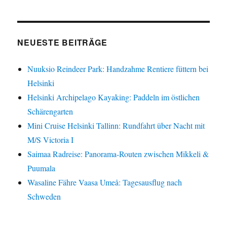
in
Finnland:
Abenteuerlicher
Waldweg
NEUESTE BEITRÄGE
in
Strömfors
Nuuksio Reindeer Park: Handzahme Rentiere füttern bei
Helsinki
Helsinki Archipelago Kayaking: Paddeln im östlichen
Schärengarten
Mini Cruise Helsinki Tallinn: Rundfahrt über Nacht mit
M/S Victoria I
Saimaa Radreise: Panorama-Routen zwischen Mikkeli &
Puumala
Wasaline Fähre Vaasa Umeå: Tagesausflug nach
Schweden