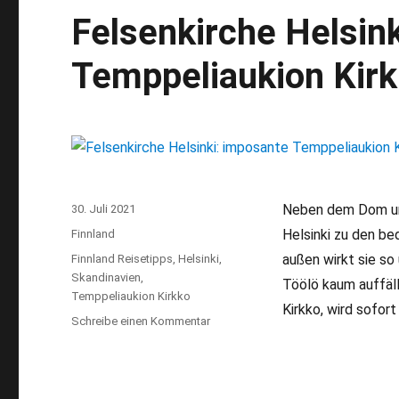
Felsenkirche Helsin
Temppeliaukion Kir
Neben dem Dom und
Veröffentlicht
30. Juli 2021
am
Helsinki zu den b
Kategorien
Finnland
außen wirkt sie so
Schlagwörter
Finnland Reisetipps
,
Helsinki
,
Skandinavien
,
Töölö kaum auffäll
Temppeliaukion Kirkko
Kirkko, wird sofor
Schreibe einen Kommentar
zu
Felsenkirche
Helsinki:
imposante
Temppeliaukion