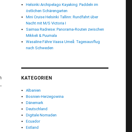
Helsinki Archipelago Kayaking: Paddeln im
östlichen Schärengarten
Mini Cruise Helsinki Tallinn: Rundfahrt über
Nacht mit M/S Victoria I
Saimaa Radreise: Panorama-Routen zwischen
Mikkeli & Puumala
Wasaline Fähre Vaasa Umeå: Tagesausflug
nach Schweden
n
KATEGORIEN
-
Albanien
Bosnien-Herzegowina
ki: imposante Temppeliaukion Kirkko“
Dänemark
Deutschland
Digitale Nomaden
Ecuador
Estland