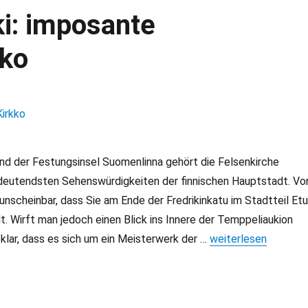
ki: imposante
kko
 der Festungsinsel Suomenlinna gehört die Felsenkirche
edeutendsten Sehenswürdigkeiten der finnischen Hauptstadt. Vo
 unscheinbar, dass Sie am Ende der Fredrikinkatu im Stadtteil Etu
t. Wirft man jedoch einen Blick ins Innere der Temppeliaukion
t klar, dass es sich um ein Meisterwerk der …
„Felsenkirche Helsin
weiterlesen