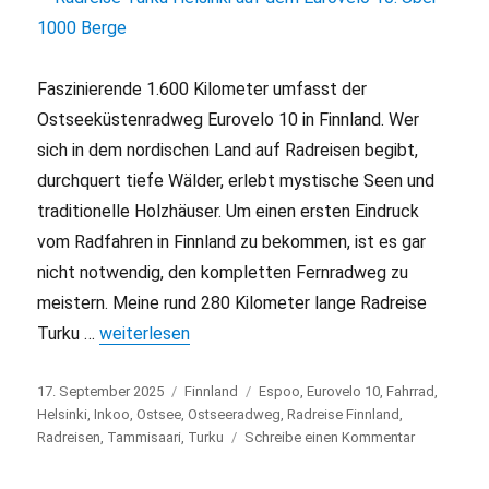
Faszinierende 1.600 Kilometer umfasst der
Ostseeküstenradweg Eurovelo 10 in Finnland. Wer
sich in dem nordischen Land auf Radreisen begibt,
durchquert tiefe Wälder, erlebt mystische Seen und
traditionelle Holzhäuser. Um einen ersten Eindruck
vom Radfahren in Finnland zu bekommen, ist es gar
nicht notwendig, den kompletten Fernradweg zu
meistern. Meine rund 280 Kilometer lange Radreise
Turku …
„Radreise Turku Helsinki auf dem Eurovelo 10: Übe
weiterlesen
Veröffentlicht
17. September 2025
Kategorien
Finnland
Schlagwörter
Espoo
,
Eurovelo 10
,
Fahrrad
,
am
Helsinki
,
Inkoo
,
Ostsee
,
Ostseeradweg
,
Radreise Finnland
,
Radreisen
,
Tammisaari
,
Turku
Schreibe einen Kommentar
zu
Radreise
Turku