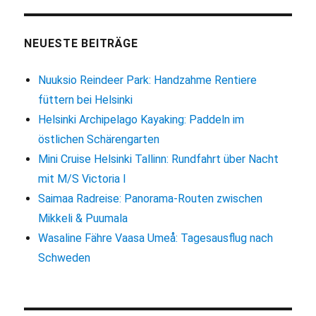
Helsinki
auf
dem
NEUESTE BEITRÄGE
Eurovelo
10:
Nuuksio Reindeer Park: Handzahme Rentiere
Über
füttern bei Helsinki
1000
Berge
Helsinki Archipelago Kayaking: Paddeln im
östlichen Schärengarten
Mini Cruise Helsinki Tallinn: Rundfahrt über Nacht
mit M/S Victoria I
Saimaa Radreise: Panorama-Routen zwischen
Mikkeli & Puumala
Wasaline Fähre Vaasa Umeå: Tagesausflug nach
Schweden