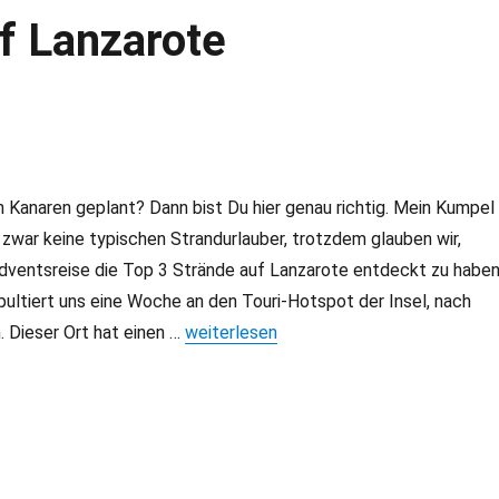
uf Lanzarote
 Kanaren geplant? Dann bist Du hier genau richtig. Mein Kumpel
 zwar keine typischen Strandurlauber, trotzdem glauben wir,
dventsreise die Top 3 Strände auf Lanzarote entdeckt zu haben
pultiert uns eine Woche an den Touri-Hotspot der Insel, nach
 Dieser Ort hat einen …
„Die Top 3 Strände auf Lanzarote“
weiterlesen