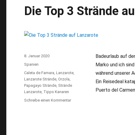
Die Top 3 Strände a
Badeurlaub auf den
Veröffentlicht
8. Januar 2020
am
Marko und ich sind
Kategorien
Spanien
während unserer A
Schlagwörter
Caleta de Famara
,
Lanzarote
,
Lanzarote Strände
,
Orzola
,
Ein Reisedeal kata
Papagayo Strände
,
Strände
Puerto del Carmen.
Lanzarote
,
Tipps Kanaren
Schreibe einen Kommentar
zu
Die
Top
3
Strände
auf