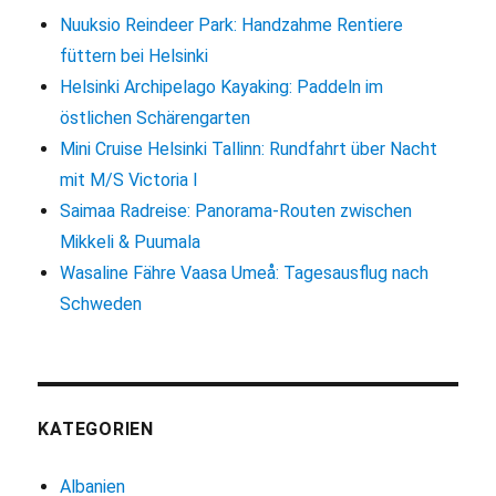
auf
Nuuksio Reindeer Park: Handzahme Rentiere
dem
füttern bei Helsinki
Fahrrad
Helsinki Archipelago Kayaking: Paddeln im
östlichen Schärengarten
Mini Cruise Helsinki Tallinn: Rundfahrt über Nacht
mit M/S Victoria I
Saimaa Radreise: Panorama-Routen zwischen
Mikkeli & Puumala
Wasaline Fähre Vaasa Umeå: Tagesausflug nach
Schweden
KATEGORIEN
Albanien