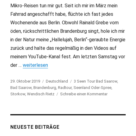
Mikro-Reisen tun mir gut. Seit ich mir im März mein
Fahrrad angeschafft habe, flüchte ich fast jedes
Wochenende aus Berlin. Obwohl Rainald Grebe vom
öden, rückschrittlichen Brandenburg singt, hole ich mir
in der Natur meine „Hallelujah, Berlin“-geraubte Energie
zurück und halte das regelmäßig in den Videos auf
meinem YouTube-Kanal fest. Am letzten Samstag vor
der …
„3-Seen-Tour ab Bad Saarow auf dem Fahrrad“
weiterlesen
Veröffentlicht
29. Oktober 2019
Kategorien
Deutschland
Schlagwörter
3 Seen Tour Bad Saarow
,
am
Bad Saarow
,
Brandenburg
,
Radtour
,
Seenland Oder-Spree
,
Storkow
,
Wendisch Rietz
Schreibe einen Kommentar
zu
3-
Seen-
Tour
ab
Bad
NEUESTE BEITRÄGE
Saarow