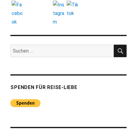
SUC
Suchen
nach:
SPENDEN FÜR REISE-LIEBE