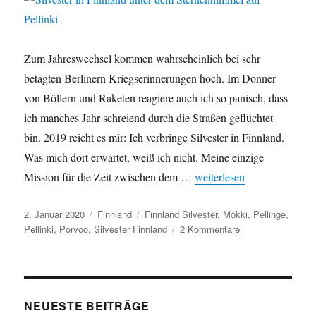
Zum Jahreswechsel kommen wahrscheinlich bei sehr
betagten Berlinern Kriegserinnerungen hoch. Im Donner
von Böllern und Raketen reagiere auch ich so panisch, dass
ich manches Jahr schreiend durch die Straßen geflüchtet
bin. 2019 reicht es mir: Ich verbringe Silvester in Finnland.
Was mich dort erwartet, weiß ich nicht. Meine einzige
Mission für die Zeit zwischen dem …
„Silvester in Finnland unt
weiterlesen
Veröffentlicht
2. Januar 2020
Kategorien
Finnland
Schlagwörter
Finnland Silvester
,
Mökki
,
Pellinge
,
am
Pellinki
,
Porvoo
,
Silvester Finnland
2 Kommentare
zu
Silvester
in
Finnland
unter
dem
NEUESTE BEITRÄGE