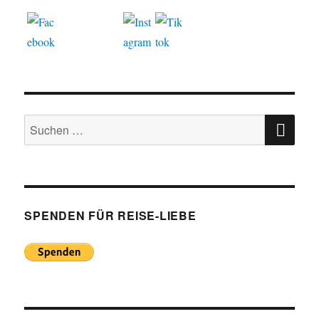
SU
Suchen
nach:
SPENDEN FÜR REISE-LIEBE