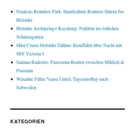
Sternenhimmel
auf
Nuuksio Reindeer Park: Handzahme Rentiere füttern bei
Pellinki
Helsinki
Helsinki Archipelago Kayaking: Paddeln im östlichen
Schärengarten
Mini Cruise Helsinki Tallinn: Rundfahrt über Nacht mit
M/S Victoria I
Saimaa Radreise: Panorama-Routen zwischen Mikkeli &
Puumala
Wasaline Fähre Vaasa Umeå: Tagesausflug nach
Schweden
KATEGORIEN