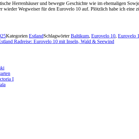
baltische Herrenhäuser und bewegte Geschichte wie im ehemaligen Sow
 wieder Wegweiser für den Eurovelo 10 auf. Plötzlich habe ich eine z
2025
Kategorien
Estland
Schlagwörter
Baltikum
,
Eurovelo 10
,
Eurovelo 
stland Radreise: Eurovelo 10 mit Inseln, Wald & Seewind
nki
arten
toria I
ala