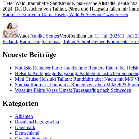
Tiefer Wald, traumhafte Sandstrände, malerische Altstädte, deutsch
2024. Bei Besuchen von Tallinn, Pärnu und Haapsalu fallen mir immer
Radreise: Eurovelo 10 mit Inseln, Wald & Seewind“
weiterlesen
Autor
Annika Senger
Veröffentlicht am
11. Juli 2025
11. Juli 
Estland
,
Radreisen
,
Saaremaa
,
Tallinn
Schreibe einen Kommentar
zu E
Neueste Beiträge
Nuuksio Reindeer Park: Handzahme Rentiere füttern bei Helsi
Helsinki Archipelago Kayaking: Paddeln im östlichen Schäreng
Mini Cruise Helsinki Tallinn: Rundfahrt über Nacht mit M/S Vic
Saimaa Radreise: Panorama-Routen zwischen Mikkeli & Puum
Wasaline Fähre Vaasa Umeå: Tagesausflug nach Schweden
Kategorien
Albanien
Bosnien-Herzegowina
Dänemark
Deutschland
Digitale Nomaden