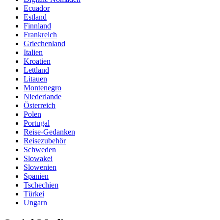
Ecuador
Estland
Finnland
Frankreich
Griechenland
Italien
Kroatien
Lettland
Litauen
Montenegro
Niederlande
Österreich
Polen
Portugal
Reise-Gedanken
Reisezubehör
Schweden
Slowakei
Slowenien
Spanien
Tschechien
Türkei
Ungarn