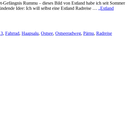
jet-Gefängnis Rummu – dieses Bild von Estland habe ich seit Sommer
ündende Idee: Ich will selbst eine Estland Radreise …
„Estland
13
,
Fahrrad
,
Haapsalu
,
Ostsee
,
Ostseeradweg
,
Pärnu
,
Radreise