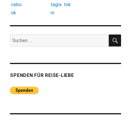
SUC
Suchen
nach:
SPENDEN FÜR REISE-LIEBE