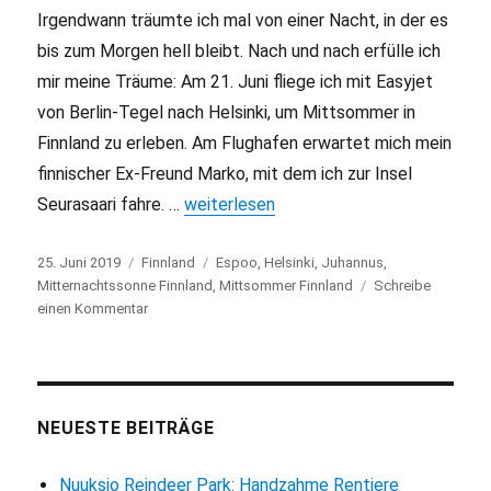
Irgendwann träumte ich mal von einer Nacht, in der es
bis zum Morgen hell bleibt. Nach und nach erfülle ich
mir meine Träume: Am 21. Juni fliege ich mit Easyjet
von Berlin-Tegel nach Helsinki, um Mittsommer in
Finnland zu erleben. Am Flughafen erwartet mich mein
finnischer Ex-Freund Marko, mit dem ich zur Insel
Seurasaari fahre. …
„Mittsommer in Finnland: ewige Dämme
weiterlesen
Veröffentlicht
25. Juni 2019
Kategorien
Finnland
Schlagwörter
Espoo
,
Helsinki
,
Juhannus
,
am
Mitternachtssonne Finnland
,
Mittsommer Finnland
Schreibe
einen Kommentar
zu
Mittsommer
in
Finnland:
ewige
Dämmerung
NEUESTE BEITRÄGE
Nuuksio Reindeer Park: Handzahme Rentiere