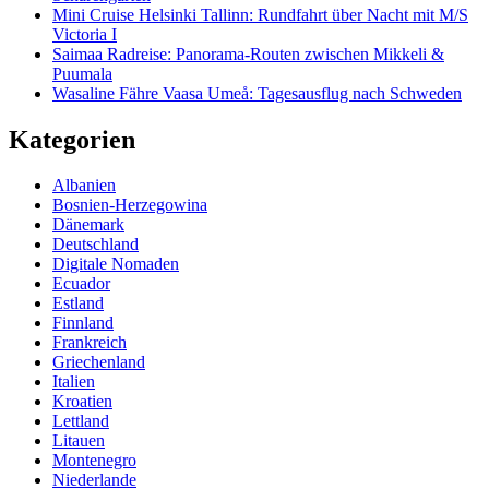
Mini Cruise Helsinki Tallinn: Rundfahrt über Nacht mit M/S
Victoria I
Saimaa Radreise: Panorama-Routen zwischen Mikkeli &
Puumala
Wasaline Fähre Vaasa Umeå: Tagesausflug nach Schweden
Kategorien
Albanien
Bosnien-Herzegowina
Dänemark
Deutschland
Digitale Nomaden
Ecuador
Estland
Finnland
Frankreich
Griechenland
Italien
Kroatien
Lettland
Litauen
Montenegro
Niederlande