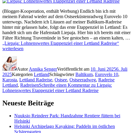
(Blogger-Kooperation, enthält Werbung) Endlich bin ich mit
meinem Fahrrad wieder auf dem Ostseeküstenradweg Eurovelo 10
unterwegs. Nachdem ich Litauen auf meiner Baltikum-Radreise
hinter mir gelassen habe, folgt das erste Etappenziel in Lettland: Es
handelt sich um die Hafenstadt Liepaja. Hier bin ich bereits mit einer
Fähre Richtung Travemünde in See gestochen – an einem kalten, …
„Liepaja: Lohnenswertes Etappenziel einer Lettland Radreise“
weiterlesen
Autor
Annika Senger
Veröffentlicht am
10. Juni 2025
6. Juli
2025
Kategorien
Lettland
Schlagwörter
Baltikum
,
Eurovelo 10
,
Karosta
,
Lettland Radreise
,
Ostsee
,
Ostseeradweg
,
Radreise
Lettland
,
Radreisen
Schreibe einen Kommentar
zu Liepaja:
Lohnenswertes Etappenziel einer Lettland Radreise
Neueste Beiträge
Nuuksio Reindeer Park: Handzahme Rentiere füttern bei
Helsinki
Helsinki Archipelago Kayaking: Paddeln im östlichen
Schärengarten