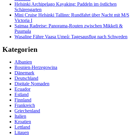
Helsinki Archipelago Kayaking: Paddeln im östlichen
Schärengarten
Mini Cruise Helsinki Tallinn: Rundfahrt über Nacht mit M/S
Victoria I
Saimaa Radreise: Panorama-Routen zwischen Mikkeli &
Puumala
Wasaline Fähre Vaasa Umeå: Tagesausflug nach Schweden
Kategorien
Albanien
Bosnien-Herzegowina
Dänemark
Deutschland
Digitale Nomaden
Ecuador
Estland
Finnland
Frankreich
Griechenland
Italien
Kroatien
Lettland
Litauen