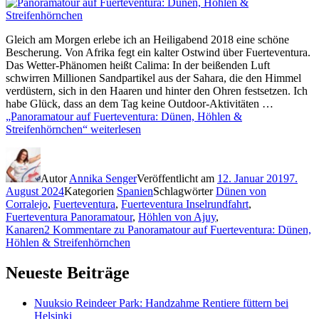
Gleich am Morgen erlebe ich an Heiligabend 2018 eine schöne
Bescherung. Von Afrika fegt ein kalter Ostwind über Fuerteventura.
Das Wetter-Phänomen heißt Calima: In der beißenden Luft
schwirren Millionen Sandpartikel aus der Sahara, die den Himmel
verdüstern, sich in den Haaren und hinter den Ohren festsetzen. Ich
habe Glück, dass an dem Tag keine Outdoor-Aktivitäten …
„Panoramatour auf Fuerteventura: Dünen, Höhlen &
Streifenhörnchen“
weiterlesen
Autor
Annika Senger
Veröffentlicht am
12. Januar 2019
7.
August 2024
Kategorien
Spanien
Schlagwörter
Dünen von
Corralejo
,
Fuerteventura
,
Fuerteventura Inselrundfahrt
,
Fuerteventura Panoramatour
,
Höhlen von Ajuy
,
Kanaren
2 Kommentare
zu Panoramatour auf Fuerteventura: Dünen,
Höhlen & Streifenhörnchen
Neueste Beiträge
Nuuksio Reindeer Park: Handzahme Rentiere füttern bei
Helsinki