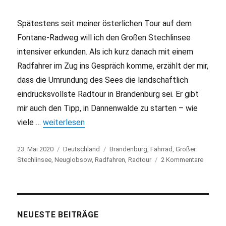
Spätestens seit meiner österlichen Tour auf dem
Fontane-Radweg will ich den Großen Stechlinsee
intensiver erkunden. Als ich kurz danach mit einem
Radfahrer im Zug ins Gespräch komme, erzählt der mir,
dass die Umrundung des Sees die landschaftlich
eindrucksvollste Radtour in Brandenburg sei. Er gibt
mir auch den Tipp, in Dannenwalde zu starten – wie
viele …
„Stechlinsee: Abenteuerlicher Rundweg auf dem Fa
weiterlesen
Veröffentlicht
23. Mai 2020
Kategorien
Deutschland
Schlagwörter
Brandenburg
,
Fahrrad
,
Großer
am
Stechlinsee
,
Neuglobsow
,
Radfahren
,
Radtour
2 Kommentare
zu
Stechli
Abenteu
Rundw
auf
dem
NEUESTE BEITRÄGE
Fahrrad