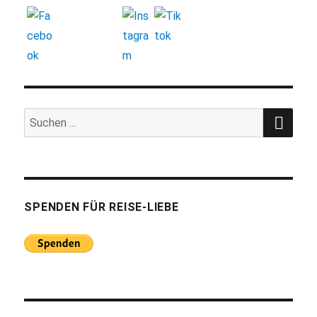
SUC
Suchen
nach:
SPENDEN FÜR REISE-LIEBE