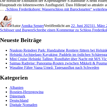
Die nördliche Endstation der Kopenhagener S-Bahnlinie A heißt Hillerø
Hauptstadt ein lohnenswertes Ausflugsziel. Dass Hillerød so attraktiv 
…
„Schloss Frederiksborg: Wasserschloss mit Barockgarten“
weiterles
Autor
Annika Senger
Veröffentlicht am
22. Juni 2023
11. März 
Schlösser und Burgen
Schreibe einen Kommentar
zu Schloss Frederiks
Neueste Beiträge
Nuuksio Reindeer Park: Handzahme Rentiere füttern bei Helsink
Helsinki Archipelago Kayaking: Paddeln im östlichen Schärenga
Mini Cruise Helsinki Tallinn: Rundfahrt über Nacht mit M/S Vict
Saimaa Radreise: Panorama-Routen zwischen Mikkeli & Puuma
Wasaline Fähre Vaasa Umeå: Tagesausflug nach Schweden
Kategorien
Albanien
Bosnien-Herzegowina
Dänemark
Deutschland
Digitale Nomaden