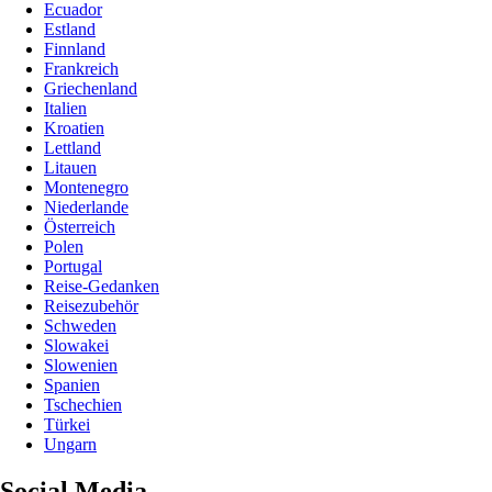
Ecuador
Estland
Finnland
Frankreich
Griechenland
Italien
Kroatien
Lettland
Litauen
Montenegro
Niederlande
Österreich
Polen
Portugal
Reise-Gedanken
Reisezubehör
Schweden
Slowakei
Slowenien
Spanien
Tschechien
Türkei
Ungarn
Social Media