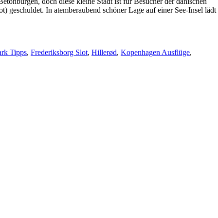
Betonburgen, doch diese kleine Stadt ist für Besucher der dänischen
lot) geschuldet. In atemberaubend schöner Lage auf einer See-Insel lädt
rk Tipps
,
Frederiksborg Slot
,
Hillerød
,
Kopenhagen Ausflüge
,