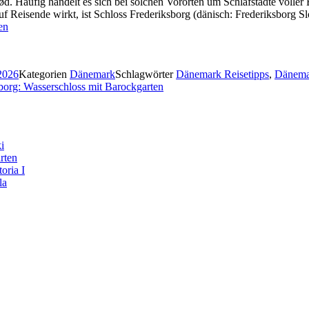
d. Häufig handelt es sich bei solchen Vororten um Schlafstädte voller 
auf Reisende wirkt, ist Schloss Frederiksborg (dänisch: Frederiksborg S
en
2026
Kategorien
Dänemark
Schlagwörter
Dänemark Reisetipps
,
Dänema
borg: Wasserschloss mit Barockgarten
i
rten
oria I
la