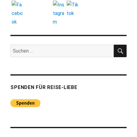
SUC
Suchen
nach:
SPENDEN FÜR REISE-LIEBE