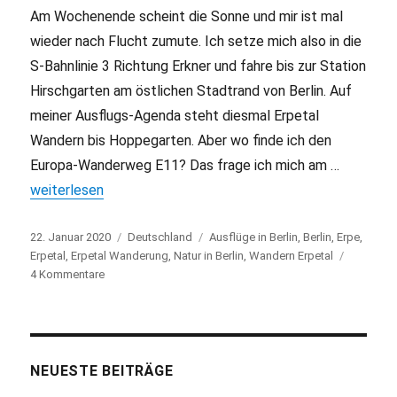
Am Wochenende scheint die Sonne und mir ist mal
wieder nach Flucht zumute. Ich setze mich also in die
S-Bahnlinie 3 Richtung Erkner und fahre bis zur Station
Hirschgarten am östlichen Stadtrand von Berlin. Auf
meiner Ausflugs-Agenda steht diesmal Erpetal
Wandern bis Hoppegarten. Aber wo finde ich den
Europa-Wanderweg E11? Das frage ich mich am …
„Erpetal Wandern im Winter in Berlin“
weiterlesen
Veröffentlicht
22. Januar 2020
Kategorien
Deutschland
Schlagwörter
Ausflüge in Berlin
,
Berlin
,
Erpe
,
am
Erpetal
,
Erpetal Wanderung
,
Natur in Berlin
,
Wandern Erpetal
4 Kommentare
zu
Erpetal
Wandern
im
Winter
in
NEUESTE BEITRÄGE
Berlin