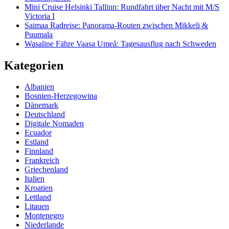
Mini Cruise Helsinki Tallinn: Rundfahrt über Nacht mit M/S
Victoria I
Saimaa Radreise: Panorama-Routen zwischen Mikkeli &
Puumala
Wasaline Fähre Vaasa Umeå: Tagesausflug nach Schweden
Kategorien
Albanien
Bosnien-Herzegowina
Dänemark
Deutschland
Digitale Nomaden
Ecuador
Estland
Finnland
Frankreich
Griechenland
Italien
Kroatien
Lettland
Litauen
Montenegro
Niederlande