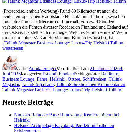
(Pressereise, enthält Werbung) Rund 80 Kilometer trennen die
beiden europäischen Hauptstädte Helsinki und Tallinn – zwischen
ihnen der finnische Meerbusen. Innerhalb von zwei Stunden
verbinden die Fähren diverser Reedereien Finnland und Estland auf
der Ostsee. Da stellt sich die Frage: Welches Schiff nehmen? Wenn
du dir ein hohes Maß an Service und Komfort wünschst, ist …
„Tallink Megastar Business Lounge: Luxus-Trip Helsinki Tallinn“
weiterlesen
Autor
Annika Senger
Veröffentlicht am
21. Januar 2026
9.
Juni 2026
Kategorien
Estland
,
Finnland
Schlagwörter
Baltikum
,
Business Lounge
,
Fähre
,
Helsinki
,
Ostsee
,
Schiffsreisen
,
Tallink
Megastar
,
Tallink Silja Line
,
Tallinn
Schreibe einen Kommentar
zu
Tallink Megastar Business Lounge: Luxus-Trip Helsinki Tallinn
Neueste Beiträge
Nuuksio Reindeer Park: Handzahme Rentiere füttern bei
Helsinki
Helsinki Archipelago Kayaking: Paddeln im östlichen
Schärengarten