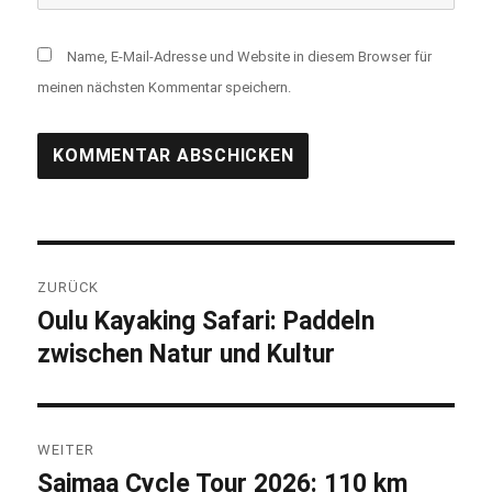
Name, E-Mail-Adresse und Website in diesem Browser für
meinen nächsten Kommentar speichern.
Beitragsnavigation
ZURÜCK
Oulu Kayaking Safari: Paddeln
Vorheriger
zwischen Natur und Kultur
Beitrag:
WEITER
Saimaa Cycle Tour 2026: 110 km
Nächster