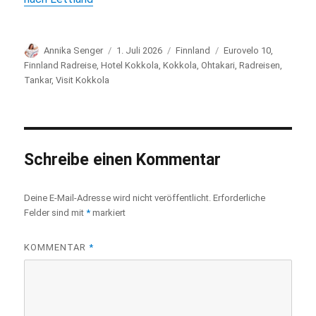
Autor
Annika Senger
Veröffentlicht
1. Juli 2026
Kategorien
Finnland
Schlagwörter
Eurovelo 10
,
am
Finnland Radreise
,
Hotel Kokkola
,
Kokkola
,
Ohtakari
,
Radreisen
,
Tankar
,
Visit Kokkola
Schreibe einen Kommentar
Deine E-Mail-Adresse wird nicht veröffentlicht.
Erforderliche
Felder sind mit
*
markiert
KOMMENTAR
*