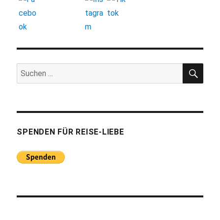
SUC
Suchen
nach:
SPENDEN FÜR REISE-LIEBE