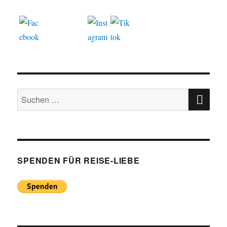
SU
Suchen
nach:
SPENDEN FÜR REISE-LIEBE