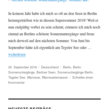
In keinem Jahr habe ich mich so oft an den Seen in Berlin
herumgetrieben wie in diesem Supersommer 2018! Weil er
nun endgültig vorbei zu sein scheint, erinnere ich mich noch
einmal an Berlins schönste Sonnenuntergänge und freue
mich derweil auf den nächsten Sommer. Von Juni bis
September hätte ich eigentlich am Tegeler See oder …
„Berlins schönste Sonnenuntergänge: Sommer ade!“
weiterlesen
Veröffentlicht
25. September 2018
Kategorien
Deutschland
Schlagwörter
Berlin
,
Berlin
am
Sonnenuntergänge
,
Berliner Seen
,
Sonnenuntergänge Berlin
,
Tegeler See
,
Wannsee
,
Wannseeterrassen
Schreibe einen
Kommentar
zu
Berlins
schönste
Sonnenuntergänge:
Sommer
ade!
NEUESTE BEITRÄGE