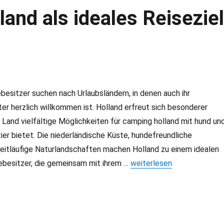
land als ideales Reisezie
esitzer suchen nach Urlaubsländern, in denen auch ihr
iter herzlich willkommen ist. Holland erfreut sich besonderer
s Land vielfältige Möglichkeiten für camping holland mit hund un
ier bietet. Die niederländische Küste, hundefreundliche
eitläufige Naturlandschaften machen Holland zu einem idealen
ebesitzer, die gemeinsam mit ihrem …
„Ferien mit Hund: Holland a
weiterlesen