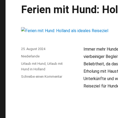
Ferien mit Hund: Hol
Immer mehr Hundeb
Veröffentlicht
25. August 2024
am
vierbeiniger Begle
Kategorien
Niederlande
Beliebtheit, da da
Schlagwörter
Urlaub mit Hund
,
Urlaub mit
Hund in Holland
Erholung mit Haust
Schreibe einen Kommentar
zu
Unterkünfte und w
Ferien
Reiseziel für Hund
mit
Hund:
Holland
als
ideales
Reiseziel