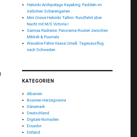
Helsinki Archipelago Kayaking: Paddeln im
l
östlichen Schärengarten
Mini Cruise Helsinki Tallinn: Rundfahrt über
Nacht mit M/S Victoria I
Saimaa Radreise: Panorama-Routen zwischen
Mikkeli & Puumala
Wasaline Fähre Vaasa Umeå: Tagesausflug
nach Schweden
d
KATEGORIEN
Albanien
ls ideales Reiseziel“
Bosnien-Herzegowina
Dänemark
Deutschland
Digitale Nomaden
Ecuador
Estland