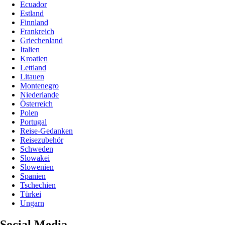
Ecuador
Estland
Finnland
Frankreich
Griechenland
Italien
Kroatien
Lettland
Litauen
Montenegro
Niederlande
Österreich
Polen
Portugal
Reise-Gedanken
Reisezubehör
Schweden
Slowakei
Slowenien
Spanien
Tschechien
Türkei
Ungarn
Social Media