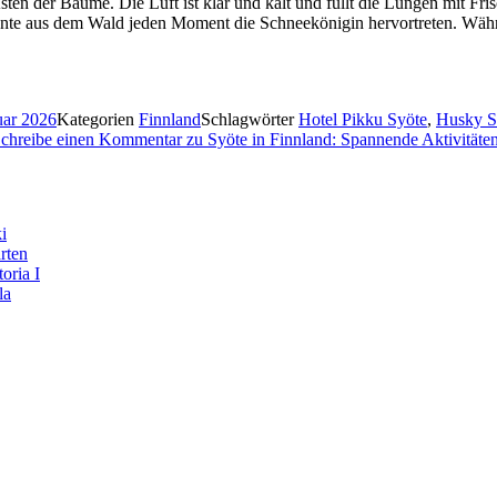
sten der Bäume. Die Luft ist klar und kalt und füllt die Lungen mit F
könnte aus dem Wald jeden Moment die Schneekönigin hervortreten. W
uar 2026
Kategorien
Finnland
Schlagwörter
Hotel Pikku Syöte
,
Husky Sa
chreibe einen Kommentar
zu Syöte in Finnland: Spannende Aktivität
i
rten
oria I
la