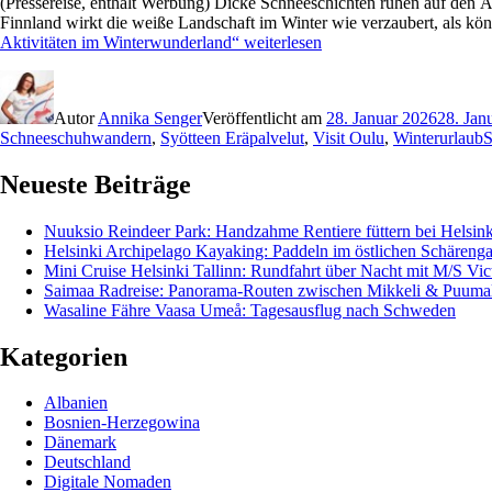
(Pressereise, enthält Werbung) Dicke Schneeschichten ruhen auf den Ä
Finnland wirkt die weiße Landschaft im Winter wie verzaubert, als 
Aktivitäten im Winterwunderland“
weiterlesen
Autor
Annika Senger
Veröffentlicht am
28. Januar 2026
28. Jan
Schneeschuhwandern
,
Syötteen Eräpalvelut
,
Visit Oulu
,
Winterurlaub
S
Neueste Beiträge
Nuuksio Reindeer Park: Handzahme Rentiere füttern bei Helsink
Helsinki Archipelago Kayaking: Paddeln im östlichen Schärenga
Mini Cruise Helsinki Tallinn: Rundfahrt über Nacht mit M/S Vict
Saimaa Radreise: Panorama-Routen zwischen Mikkeli & Puuma
Wasaline Fähre Vaasa Umeå: Tagesausflug nach Schweden
Kategorien
Albanien
Bosnien-Herzegowina
Dänemark
Deutschland
Digitale Nomaden