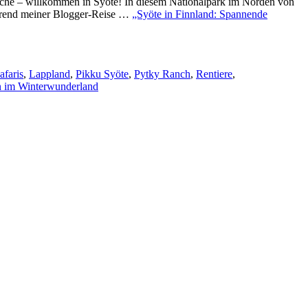
rische – willkommen in Syöte! In diesem Nationalpark im Norden von
ährend meiner Blogger-Reise …
„Syöte in Finnland: Spannende
faris
,
Lappland
,
Pikku Syöte
,
Pytky Ranch
,
Rentiere
,
en im Winterwunderland