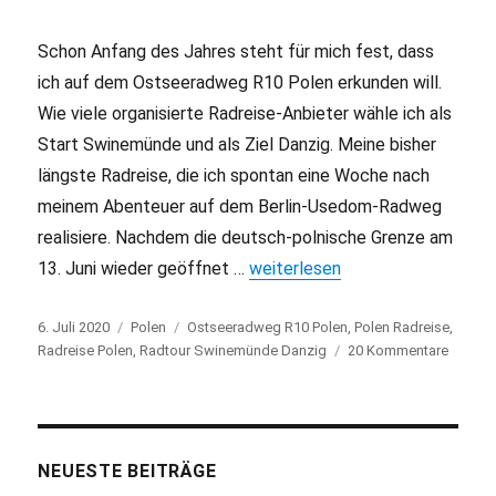
Schon Anfang des Jahres steht für mich fest, dass
ich auf dem Ostseeradweg R10 Polen erkunden will.
Wie viele organisierte Radreise-Anbieter wähle ich als
Start Swinemünde und als Ziel Danzig. Meine bisher
längste Radreise, die ich spontan eine Woche nach
meinem Abenteuer auf dem Berlin-Usedom-Radweg
realisiere. Nachdem die deutsch-polnische Grenze am
13. Juni wieder geöffnet …
„Ostseeradweg R10 Polen: von
weiterlesen
Veröffentlicht
6. Juli 2020
Kategorien
Polen
Schlagwörter
Ostseeradweg R10 Polen
,
Polen Radreise
,
am
Radreise Polen
,
Radtour Swinemünde Danzig
20 Kommentare
zu
Ostsee
R10
Polen:
von
Swine
NEUESTE BEITRÄGE
nach