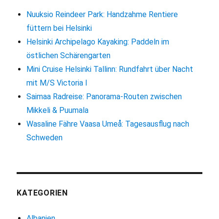
Danzig
Nuuksio Reindeer Park: Handzahme Rentiere
füttern bei Helsinki
Helsinki Archipelago Kayaking: Paddeln im
östlichen Schärengarten
Mini Cruise Helsinki Tallinn: Rundfahrt über Nacht
mit M/S Victoria I
Saimaa Radreise: Panorama-Routen zwischen
Mikkeli & Puumala
Wasaline Fähre Vaasa Umeå: Tagesausflug nach
Schweden
KATEGORIEN
Albanien