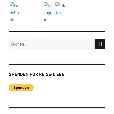
SUC
Suchen
nach:
SPENDEN FÜR REISE-LIEBE