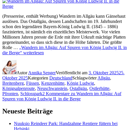
(Pressereise, enthält Werbung) Wandern im Allgäu kann Gänsehaut
auslösen. Das Ostallgäu, dessen Landschaften im 19. Jahrhundert
schon den legendären Bayern-König Ludwig II. (1845 – 1886)
faszinierten, ist nämlich ein eiszeitliches Meisterwerk. Vor vielen
Millionen Jahren presste die Erde mit ihrer Urkraft mächtige Platten
gegeneinander, so dass sich diese in die Höhe falteten. Die größte
Rolle …
„Wandern im Allgäu: Auf Spuren von König Ludwig II. in
die Berge“
weiterlesen
Autor
Annika Senger
Veröffentlicht am
3. Oktober 2025
25.
Oktober 2025
Kategorien
Deutschland
Schlagwörter
Allgäu
,
Breitenberg
,
Füssen
,
Kenzenhütte
,
König Ludwig
,
Königsalpenroute
,
Neuschwanstein
,
Ostallgäu
,
Ostlerhütte
,
Pfronten
,
Schlosspark
2 Kommentare
zu Wandern im Allgäu: Auf
Spuren von König Ludwig II. in die Berge
Neueste Beiträge
Nuuksio Reindeer Park: Handzahme Rentiere füttern bei
Helsinki