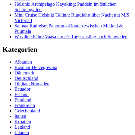
Helsinki Archipelago Kayaking: Paddeln im östlichen
Schärengarten
Mini Cruise Helsinki Tallinn: Rundfahrt über Nacht mit M/S
Victoria I
Saimaa Radreise: Panorama-Routen zwischen Mikkeli &
Puumala
Wasaline Fähre Vaasa Umeå: Tagesausflug nach Schweden
Kategorien
Albanien
Bosnien-Herzegowina
Dänemark
Deutschland
Digitale Nomaden
Ecuador
Estland
Finnland
Frankreich
Griechenland
Italien
Kroatien
Lettland
Litauen