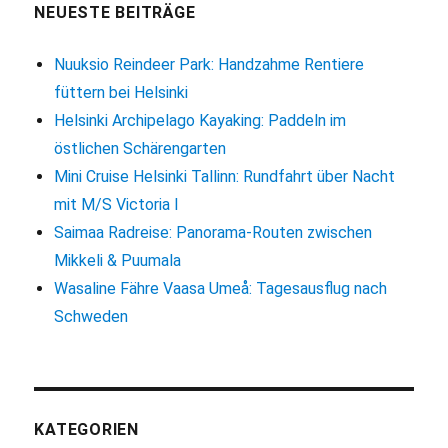
Stressfrei
NEUESTE BEITRÄGE
in
den
Nuuksio Reindeer Park: Handzahme Rentiere
Urlaub
füttern bei Helsinki
starten
Helsinki Archipelago Kayaking: Paddeln im
östlichen Schärengarten
Mini Cruise Helsinki Tallinn: Rundfahrt über Nacht
mit M/S Victoria I
Saimaa Radreise: Panorama-Routen zwischen
Mikkeli & Puumala
Wasaline Fähre Vaasa Umeå: Tagesausflug nach
Schweden
KATEGORIEN