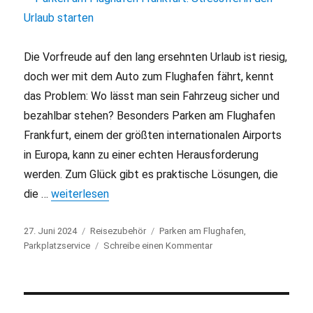
Die Vorfreude auf den lang ersehnten Urlaub ist riesig,
doch wer mit dem Auto zum Flughafen fährt, kennt
das Problem: Wo lässt man sein Fahrzeug sicher und
bezahlbar stehen? Besonders Parken am Flughafen
Frankfurt, einem der größten internationalen Airports
in Europa, kann zu einer echten Herausforderung
werden. Zum Glück gibt es praktische Lösungen, die
die …
„Parken am Flughafen Frankfurt: Stressfrei in den Url
weiterlesen
Veröffentlicht
27. Juni 2024
Kategorien
Reisezubehör
Schlagwörter
Parken am Flughafen
,
am
Parkplatzservice
Schreibe einen Kommentar
zu
Parken
am
Flughafen
Frankfurt: