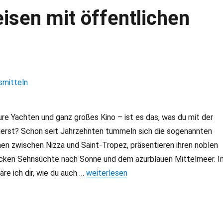
eisen mit öffentlichen
ure Yachten und ganz großes Kino – ist es das, was du mit der
iierst? Schon seit Jahrzehnten tummeln sich die sogenannten
en zwischen Nizza und Saint-Tropez, präsentieren ihren noblen
cken Sehnsüchte nach Sonne und dem azurblauen Mittelmeer. I
äre ich dir, wie du auch …
„Côte d’Azur: Allein reisen mit öffentli
weiterlesen