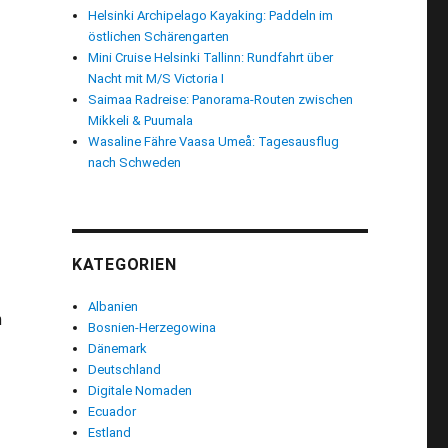
Helsinki Archipelago Kayaking: Paddeln im
östlichen Schärengarten
Mini Cruise Helsinki Tallinn: Rundfahrt über
Nacht mit M/S Victoria I
Saimaa Radreise: Panorama-Routen zwischen
Mikkeli & Puumala
Wasaline Fähre Vaasa Umeå: Tagesausflug
nach Schweden
KATEGORIEN
Albanien
n
Bosnien-Herzegowina
chen Verkehrsmitteln“
Dänemark
Deutschland
Digitale Nomaden
Ecuador
Estland