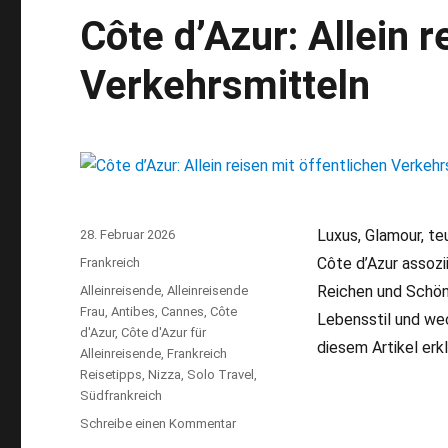
Côte d’Azur: Allein r
Verkehrsmitteln
Luxus, Glamour, te
Veröffentlicht
28. Februar 2026
am
Côte d’Azur assoz
Kategorien
Frankreich
Reichen und Schön
Schlagwörter
Alleinreisende
,
Alleinreisende
Frau
,
Antibes
,
Cannes
,
Côte
Lebensstil und we
d'Azur
,
Côte d'Azur für
diesem Artikel erkl
Alleinreisende
,
Frankreich
Reisetipps
,
Nizza
,
Solo Travel
,
Südfrankreich
Schreibe einen Kommentar
zu
Côte