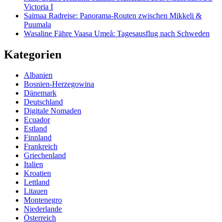
Victoria I
Saimaa Radreise: Panorama-Routen zwischen Mikkeli &
Puumala
Wasaline Fähre Vaasa Umeå: Tagesausflug nach Schweden
Kategorien
Albanien
Bosnien-Herzegowina
Dänemark
Deutschland
Digitale Nomaden
Ecuador
Estland
Finnland
Frankreich
Griechenland
Italien
Kroatien
Lettland
Litauen
Montenegro
Niederlande
Österreich