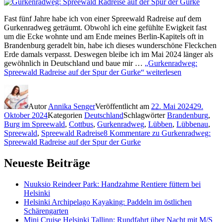
Fast fünf Jahre habe ich von einer Spreewald Radreise auf dem
Gurkenradweg geträumt. Obwohl ich eine gefühlte Ewigkeit fast
um die Ecke wohnte und am Ende meines Berlin-Kapitels oft in
Brandenburg geradelt bin, habe ich dieses wunderschöne Fleckchen
Erde damals verpasst. Deswegen bleibe ich im Mai 2024 länger als
gewöhnlich in Deutschland und baue mir …
„Gurkenradweg:
Spreewald Radreise auf der Spur der Gurke“
weiterlesen
Autor
Annika Senger
Veröffentlicht am
22. Mai 2024
29.
Oktober 2024
Kategorien
Deutschland
Schlagwörter
Brandenburg
,
Burg im Spreewald
,
Cottbus
,
Gurkenradweg
,
Lübben
,
Lübbenau
,
Spreewald
,
Spreewald Radreise
8 Kommentare
zu Gurkenradweg:
Spreewald Radreise auf der Spur der Gurke
Neueste Beiträge
Nuuksio Reindeer Park: Handzahme Rentiere füttern bei
Helsinki
Helsinki Archipelago Kayaking: Paddeln im östlichen
Schärengarten
Mini Cruise Helsinki Tallinn: Rundfahrt über Nacht mit M/S