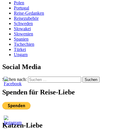
Polen
Portugal
Reise-Gedanken
Reisezubehör
Schweden
Slowakei
Slowenien
Spanien
Tschechien
Türkei
Ungarn
Social Media
Suchen nach:
Suchen
Spenden für Reise-Liebe
Katzen-Liebe